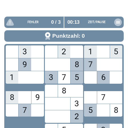
0
/ 3
00:14
FEHLER
ZEIT/
PAUSE
Punktzahl: 0
3
2
1
5
9
8
7
1
3
7
5
6
8
8
9
7
3
7
5
8
2