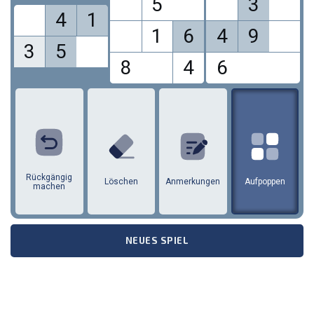
5
3
4
1
1
6
4
9
3
5
8
4
6
1
2
3
4
5
6
7
8
9
Rückgängig
Löschen
Anmerkungen
Aufpoppen
machen
NEUES SPIEL