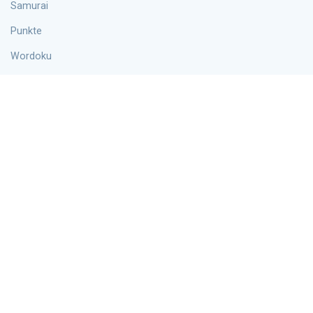
Samurai
Punkte
Wordoku
Hyper
Die Info
Blog
Über uns
Kontakte
Datenschutzrichtlinie
Cookie-Vereinbarung