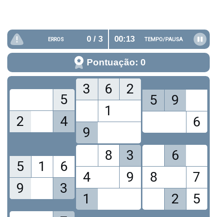
0
/ 3
00:13
ERROS
TEMPO/
PAUSA
Pontuação: 0
3
6
2
5
5
9
1
2
4
6
9
8
3
6
5
1
6
4
9
8
7
9
3
1
2
5