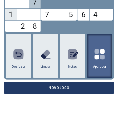
7
1
7
5
6
4
2
8
1
2
3
4
5
6
7
8
9
Desfazer
Limpar
Notas
Aparecer
NOVO JOGO