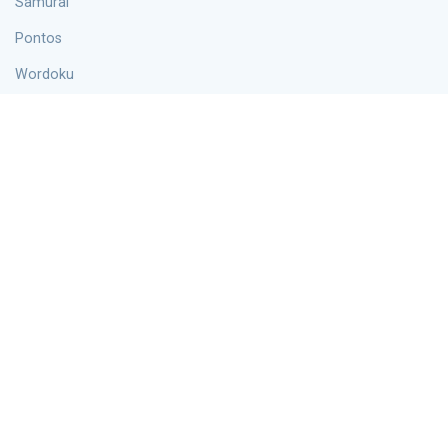
Samurai
Pontos
Wordoku
Hiper
Informações
Blogue
Sobre nós
Contatos
política de Privacidade
Acordo de Cookies