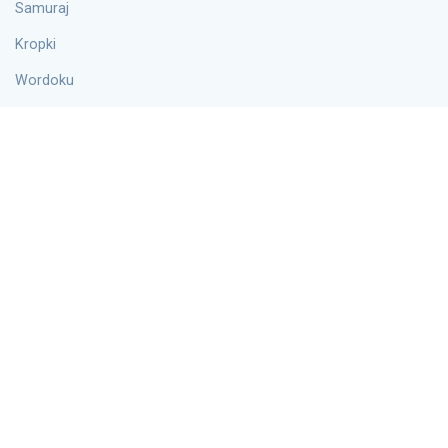
Samuraj
Kropki
Wordoku
Hiper
Informacje
Bloga
O nas
Łączność
Polityka prywatności
Umowa dotycząca plików cookie