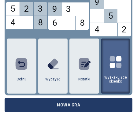
9
5
2
3
9
3
5
4
8
6
8
4
2
1
2
3
4
5
6
7
8
9
Wyskakujące
Cofnij
Wyczyść
Notatki
okienko
NOWA GRA