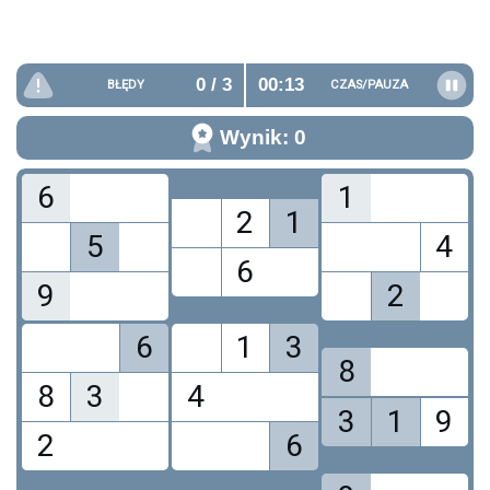
0
/ 3
00:13
BŁĘDY
CZAS/
PAUZA
Wynik: 0
6
1
2
1
5
4
6
9
2
6
1
3
8
8
3
4
3
1
9
2
6