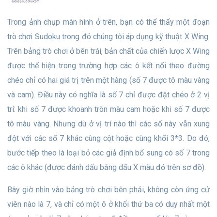
Trong ảnh chụp màn hình ở trên, bạn có thể thấy một đoạn
trò chơi Sudoku trong đó chúng tôi áp dụng kỹ thuật X Wing.
Trên bảng trò chơi ở bên trái, bản chất của chiến lược X Wing
được thể hiện trong trường hợp các ô kết nối theo đường
chéo chỉ có hai giá trị trên một hàng (số 7 được tô màu vàng
và cam). Điều này có nghĩa là số 7 chỉ được đặt chéo ở 2 vị
trí: khi số 7 được khoanh tròn màu cam hoặc khi số 7 được
tô màu vàng. Nhưng dù ở vị trí nào thì các số này vẫn xung
đột với các số 7 khác cùng cột hoặc cùng khối 3*3. Do đó,
bước tiếp theo là loại bỏ các giả định bổ sung có số 7 trong
các ô khác (được đánh dấu bằng dấu X màu đỏ trên sơ đồ).
Bây giờ nhìn vào bảng trò chơi bên phải, không còn ứng cử
viên nào là 7, và chỉ có một ô ở khối thứ ba có duy nhất một