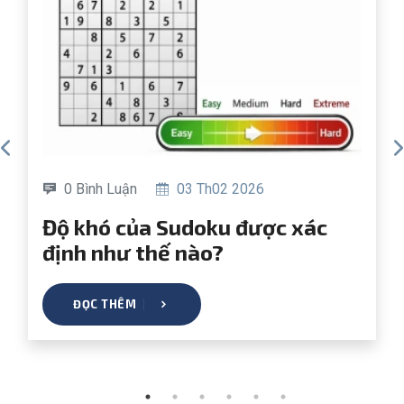
 Th02 2026
0 Bình Luận
19 Th0
Tự tạo Sudoku của riêng bạn
ào?
như thế nào?
ĐỌC THÊM