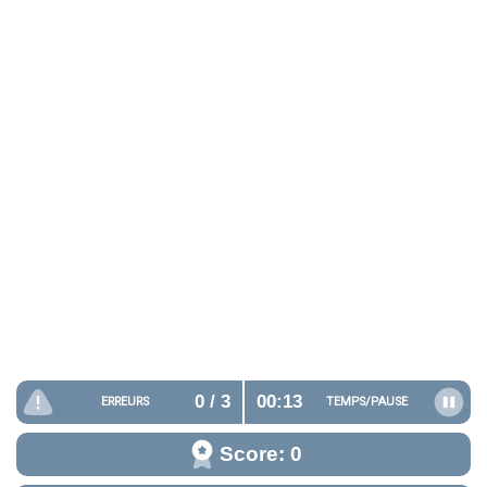
0
/ 3
00:14
ERREURS
TEMPS/
PAUSE
Score: 0