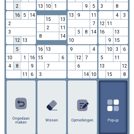
2
13
10
1
9
5
3
8
16
5
14
13
9
11
4
3
15
13
2
7
12
11
2
11
3
5
8
14
16
13
8
14
12
13
10
9
15
5
16
13
9
4
10
3
6
10
1
16
15
6
12
7
5
11
4
8
9
7
6
13
12
11
6
3
14
10
15
8
1
2
3
4
5
6
7
8
9
10
11
12
13
14
15
16
Ongedaan
Wissen
Opmerkingen
Pop-up
maken