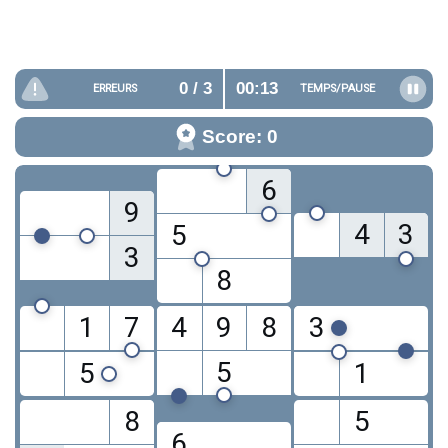
0
/ 3
00:13
ERREURS
TEMPS/
PAUSE
Score: 0
6
9
4
3
5
3
8
1
7
4
9
8
3
5
5
1
8
5
6