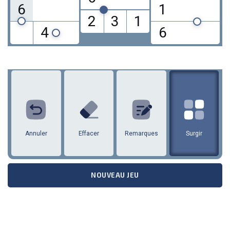
6
1
2
3
1
4
6
1
2
3
4
5
6
7
8
9
annuler
Effacer
Remarques
Surgir
NOUVEAU JEU