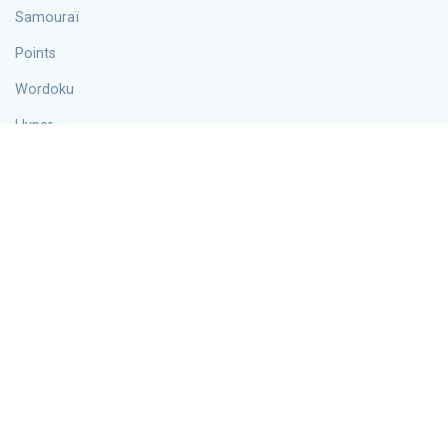
Samouraï
Points
Wordoku
Hyper
Info
Blog
À propos de nous
Contacts
politique de confidentialité
Accord sur les cookies