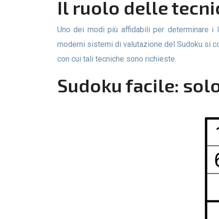
Il ruolo delle tecni
Uno dei modi più affidabili per determinare i livelli di difficoltà del Sudoku è analizzare le tecniche di risoluzione necessarie per completare un puzzle. I
moderni sistemi di valutazione del Sudoku si con
con cui tali tecniche sono richieste.
Sudoku facile: sol