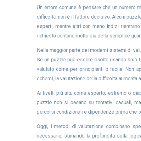
Un errore comune è pensare che un numero minore di numeri iniziali renda automaticamente un Sudoku più difficile. Sebbene il numero di indizi influenzi la
difficoltà, non è il fattore decisivo. Alcuni puz
esperti, mentre altri con meno indizi rientran
richiesto contano molto più della semplice quant
Nella maggior parte dei moderni sistemi di valutazione della difficoltà del Sudoku, la difficoltà riflette le strategie più avanzate che il risolutore deve utilizzare.
Se un puzzle può essere risolto usando solo t
valutato come per principianti o facile. Non 
schemi, la valutazione della difficoltà aumenta a 
Ai livelli più alti, come esperto, estremo o diabolico, i puzzle richiedono più livelli di ragionamento e un’esecuzione precisa delle strategie avanzate. Questi
puzzle non si basano su tentativi casuali, ma
percorsi condizionali e dipendenze prima che si
Oggi, i metodi di valutazione combinano spesso l’analisi della difficoltà umana e computerizzata. I computer analizzano i puzzle contando le tecniche
necessarie, stimando la profondità della logica