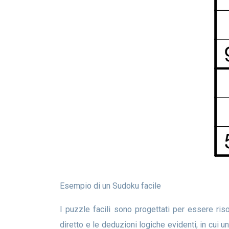
Esempio di un Sudoku facile
I puzzle facili sono progettati per essere risolti utilizzando esclusivamente tecniche di base. Queste includono la semplice scansione, il posizionamento
diretto e le deduzioni logiche evidenti, in cui 