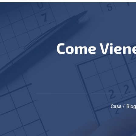
Come Viene Determinata La Difficoltà Del
Casa
Blo