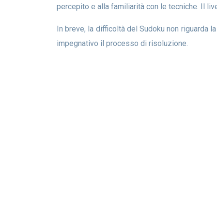
percepito e alla familiarità con le tecniche. Il li
In breve, la difficoltà del Sudoku non riguarda la velocità o la fortuna: è una misura della sfida logica, della complessità delle strategie e di quanto sia realmente
impegnativo il processo di risoluzione.