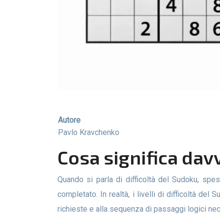
Autore
Pavlo Kravchenko
Cosa significa dav
Quando si parla di difficoltà del Sudoku, spesso si pensa che dipenda principalmente dal numero di indizi o dalla velocità con cui un puzzle può essere
completato. In realtà, i livelli di difficoltà de
richieste e alla sequenza di passaggi logici nec