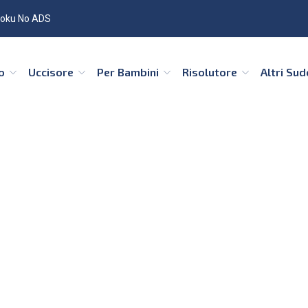
oku No ADS
co
Uccisore
Per Bambini
Risolutore
Altri Su