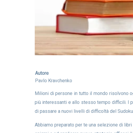
Autore
Pavlo Kravchenko
Milioni di persone in tutto il mondo risolvono
più interessanti e allo stesso tempo difficili. I 
di passare a nuovi livelli di difficoltà del Sudoku
Abbiamo preparato per te una selezione di libri sudoku davvero ottimi. Ti parleremo di libri che ti aiuteranno a comprendere le peculiarità della risoluzione di tali