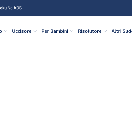
oku No ADS
co
Uccisore
Per Bambini
Risolutore
Altri Su