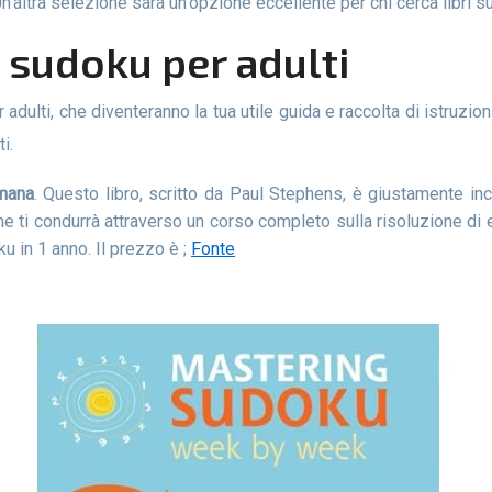
Un'altra selezione sarà un'opzione eccellente per chi cerca libri s
di sudoku per adulti
i.
mana
. Questo libro, scritto da Paul Stephens, è giustamente incl
 ti condurrà attraverso un corso completo sulla risoluzione di e
u in 1 anno. Il prezzo è ;
Fonte