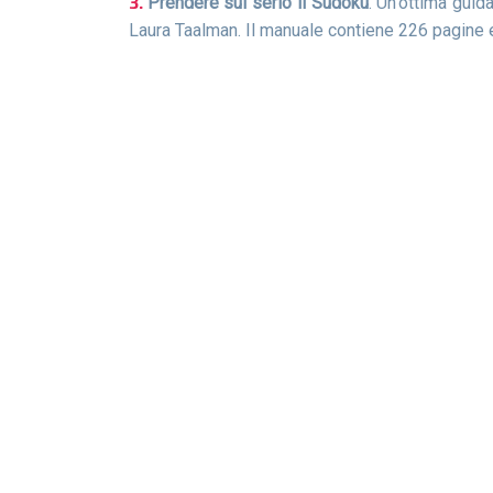
Prendere sul serio il Sudoku
. Un'ottima gui
Laura Taalman. Il manuale contiene 226 pagine 