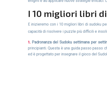
enigmi e ad applicare nuove strategie efficaci. 
I 10 migliori libri 
E inizieremo con i 10 migliori libri di sudoku per adulti, che diventeranno la tua utile guida e raccolta di istruzioni per sviluppare le tue abilità e aumentare la tua
capacità di risolvere i puzzle più difficili e insolit
Padronanza del Sudoku settimana per setti
principianti. Questa è una guida passo passo che
ed è progettato per insegnare il gioco del Sudok