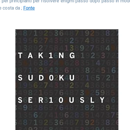
da per principianti per risolvere enigmi passo dopo passo in mo
e costa da ;
Fonte