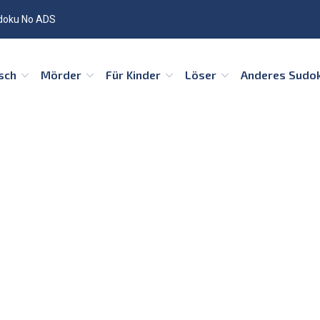
doku No ADS
isch
Mörder
Für Kinder
Löser
Anderes Sudo