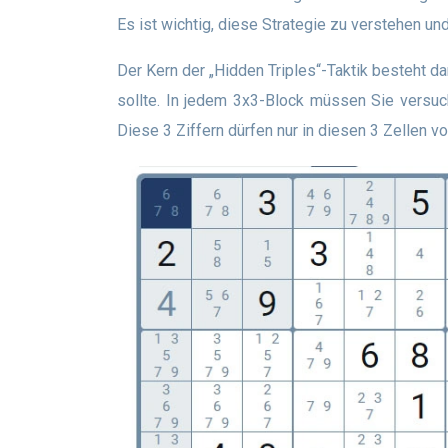
Es ist wichtig, diese Strategie zu verstehen u
Der Kern der „Hidden Triples“-Taktik besteht darin, dass Ihr Spielfeld, abgesehen von den Anfangsziffern, Annahmen über mögliche Ziffern für jede Zelle haben
sollte. In jedem 3x3-Block müssen Sie versuch
Diese 3 Ziffern dürfen nur in diesen 3 Zellen