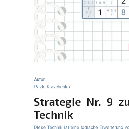
Autor
Pavlo Kravchenko
Strategie Nr. 9 zum Lösen von Sudoku: Versteckte Triples-
Technik
Diese Technik ist eine logische Erweiterung von „Hidden Pairs“. Diese Strategie hilft Ihnen, die Anzahl möglicher Ziffern in bestimmten Zellen einzugrenzen.