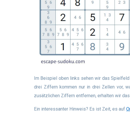
Im Beispiel oben links sehen wir das Spielfeld rechts, wo wir im neunten 3 x 3-Block das Zifferntripel 1, 8, 9 hervorgehoben haben (rot hervorgehoben). Diese
drei Ziffern kommen nur in drei Zellen vor, w
zusätzlichen Ziffern entfernen, erhalten wir da
Ein interessanter Hinweis? Es ist Zeit, es auf
O