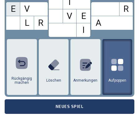
T
E
V
R
V
E
L
R
A
I
L
R
N
A
T
I
W
E
V
Rückgängig
Löschen
Anmerkungen
Aufpoppen
machen
NEUES SPIEL