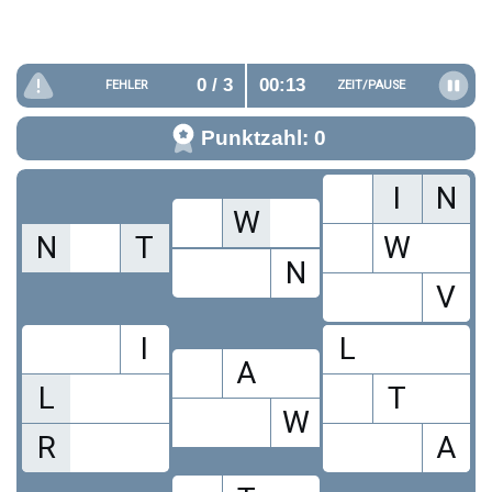
0
/ 3
00:13
FEHLER
ZEIT/
PAUSE
Punktzahl: 0
I
N
W
N
T
W
N
V
I
L
A
L
T
W
R
A