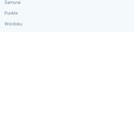
Samurai
Punkte
Wordoku
Hyper
Die Info
Blog
Über uns
Kontakte
Datenschutzrichtlinie
Cookie-Vereinbarung