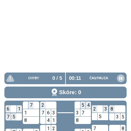
0
/ 5
00:12
CHYBY
ČAS/
PAUZA
Skóre: 0
7
2
5
4
6
1
2
3
8
1
7
6
3
3
7
5
7
5
3
5
8
4
1
8
1
2
7
8