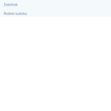
Žebříček
Řešitel sudoku
Vytisknout sudoku
Vytisknout prázdné sudoku
Sudoku bez reklam
Escape Sudoku není jen web pro hraní sudoku online, je to celý