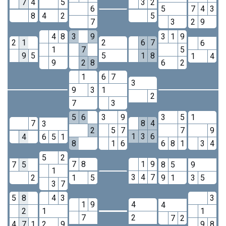
7
4
5
3
2
6
5
7
4
3
8
4
2
5
7
3
2
9
4
8
3
9
3
1
9
2
1
2
6
7
6
1
7
5
9
5
5
1
8
1
4
9
2
8
6
2
1
6
7
3
9
3
1
2
7
3
5
6
3
9
3
5
1
7
8
4
3
2
5
7
7
9
1
3
6
4
6
5
1
8
1
6
6
8
1
3
4
5
2
7
8
1
9
7
5
8
5
9
1
3
4
7
2
1
5
9
1
3
5
3
7
5
8
4
3
3
1
9
4
4
2
1
1
7
2
7
2
4
7
1
2
9
9
8