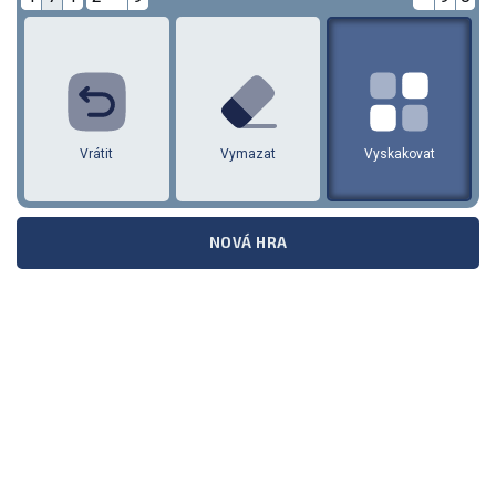
1
2
3
4
5
6
7
8
9
vrátit
Vymazat
Vyskakovat
NOVÁ HRA