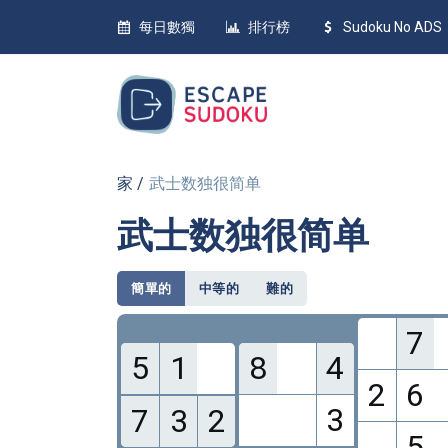
每日數獨
排行榜
Sudoku No ADS
家
武士数独很简单
武士数独很简单
簡單的
中等的
難的
7
5
1
8
4
2
6
3
7
3
2
5