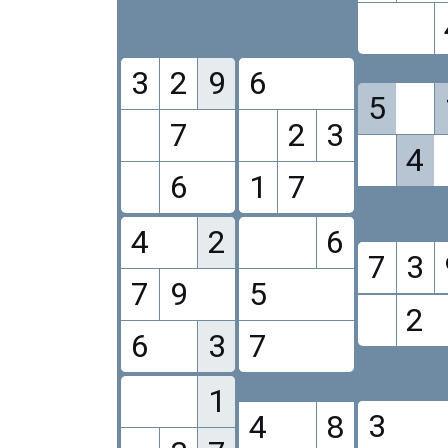
3
2
9
6
5
7
2
3
4
6
1
7
4
2
6
7
3
7
9
5
2
6
3
7
1
3
4
8