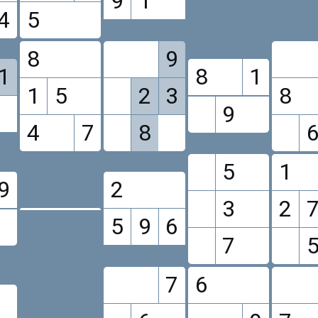
9
1
4
5
8
9
1
8
1
1
5
2
3
8
9
4
7
8
5
1
9
2
3
2
5
9
6
7
7
6