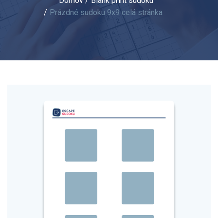
Domov
Blank print sudoku
Prázdné sudoku 9x9 celá stránka