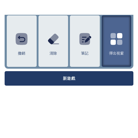
1
2
3
4
5
6
7
8
9
10
11
12
撤銷
清除
筆記
彈出視窗
新遊戲