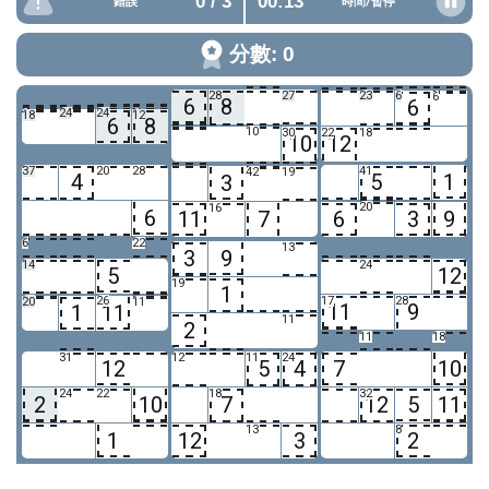
0
/ 3
00:13
錯誤
時間/
暫停
分數: 0
28
27
23
6
6
6
8
6
9
24
24
8
18
12
6
8
10
30
22
18
10
12
37
20
28
41
42
19
4
5
1
3
20
16
6
11
7
6
3
9
6
22
13
3
9
14
24
5
12
19
1
13
26
17
28
20
11
11
9
1
11
11
2
11
18
31
12
11
24
12
5
4
7
10
24
22
18
32
2
10
7
12
5
11
13
8
1
12
3
2