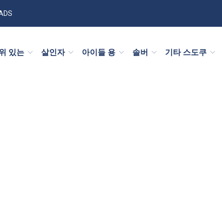
 ADS
권위 있는
살인자
아이들 용
솔버
기타 스도쿠