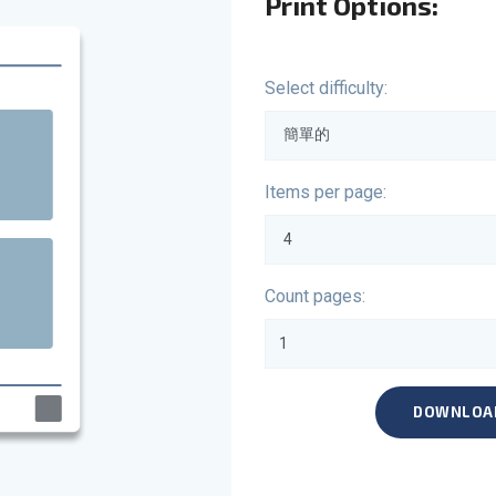
Print Options:
Select difficulty:
Items per page:
Count pages:
DOWNLOA