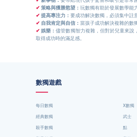
新事物：
要帶給現代孩子驚喜和吸引是非常
策略與獲勝慾望：
玩數獨有助於發展數學能
提高專注力：
要成功解決數獨，必須集中註
自我肯定與自信：
當孩子成功解決複雜的數
娛樂：
儘管數獨智力複雜，但對於兒童來說
取得成功時的滿足感。
數獨遊戲
每日數獨
X數獨
經典數獨
武士
殺手數獨
點