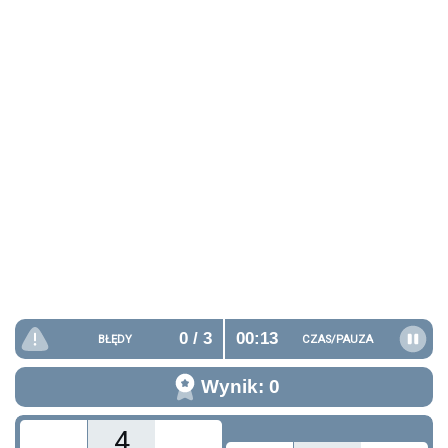
0
/ 3
00:14
BŁĘDY
CZAS/
PAUZA
Wynik: 0
4