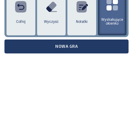
Wyskakujące
Cofnij
Wyczyść
Notatki
okienko
NOWA GRA