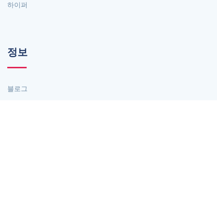
하이퍼
정보
블로그
회사 소개
콘택트 렌즈
개인 정보 정책
쿠키 계약
이용약관
도구