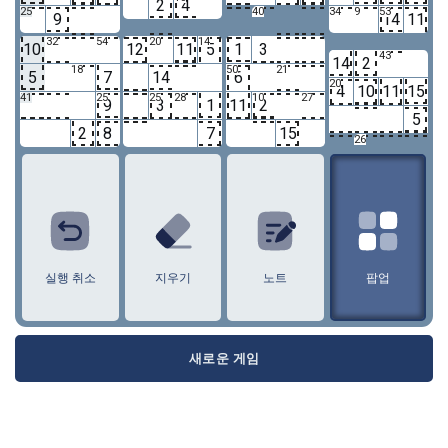
2
4
25
40
34
9
53
9
14
11
32
54
20
14
10
12
11
5
1
3
43
14
2
18
50
21
5
7
14
6
20
4
10
11
15
41
25
25
28
10
27
9
3
1
11
2
5
2
8
7
15
26
1
2
3
4
5
6
7
8
9
10
11
12
13
14
15
16
실행 취소
지우기
노트
팝업
새로운 게임