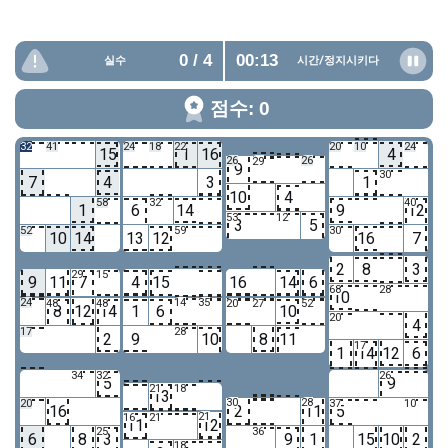
0
/ 4
00:13
실수
시간/
정지시키다
점수: 0
32
41
24
18
22
20
10
24
15
1
16
4
26
40
26
29
9
30
7
4
3
1
10
4
58
32
40
1
6
14
9
12
53
12
3
5
52
59
30
10
14
13
12
16
7
2
8
3
29
15
9
11
7
4
15
16
14
6
68
28
10
24
14
35
48
48
20
27
52
8
12
14
1
6
10
20
4
17
28
2
9
10
8
11
17
1
14
12
6
34
32
26
5
9
21
18
13
30
28
20
37
10
16
2
11
5
21
16
21
11
12
25
36
6
8
3
9
1
15
10
2
18