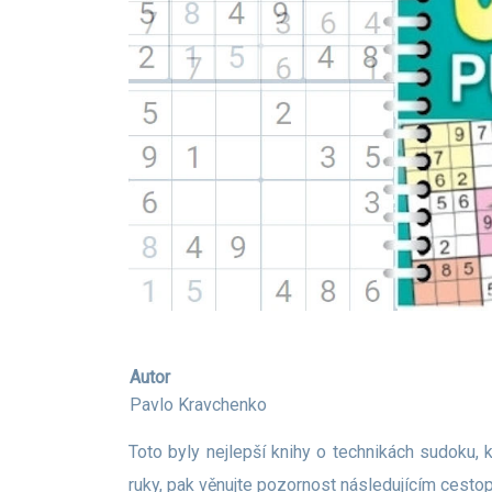
Autor
Pavlo Kravchenko
Toto byly nejlepší knihy o technikách sudoku, které vám pomohou pochopit vlastnosti vzrušující hry. Pokud ale chcete mít sbírky hlavolamů kdykoli na dosah
ruky, pak věnujte pozornost následujícím cest