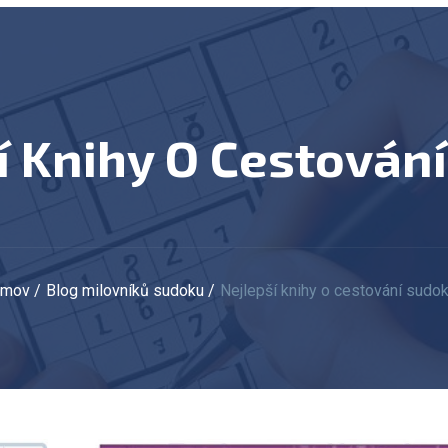
ší Knihy O Cestován
omov
Blog milovníků sudoku
Nejlepší knihy o cestování sudo