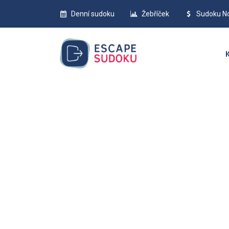
Denní sudoku
Žebříček
Sudoku N