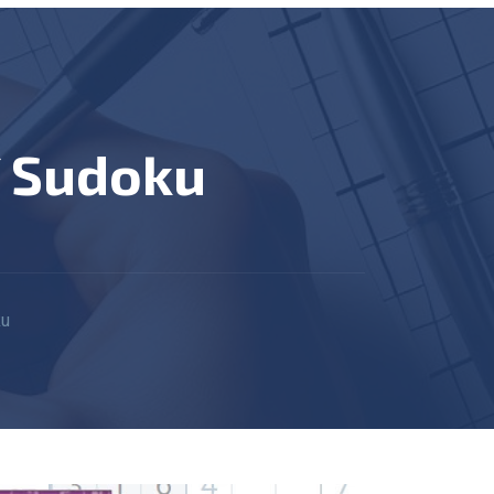
í Sudoku
ku