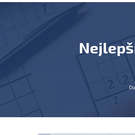
Nejlep
D