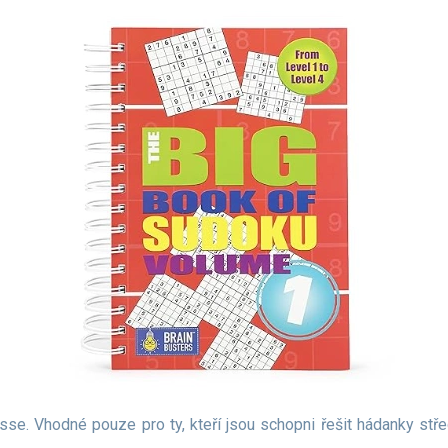
asse. Vhodné pouze pro ty, kteří jsou schopni řešit hádanky stř